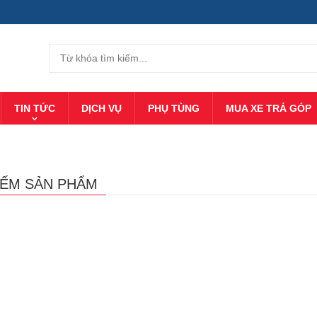
TIN TỨC
DỊCH VỤ
PHỤ TÙNG
MUA XE TRẢ GÓP
IẾM SẢN PHẨM