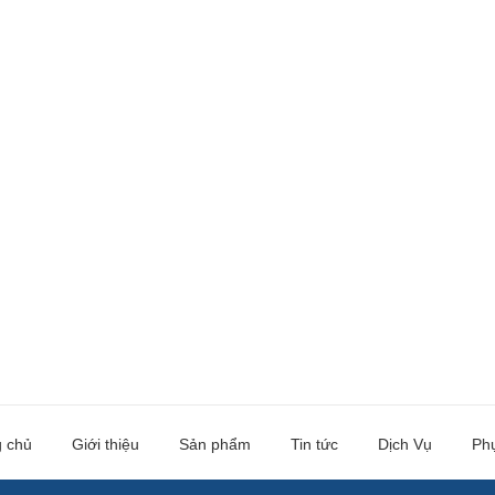
g chủ
Giới thiệu
Sản phẩm
Tin tức
Dịch Vụ
Ph