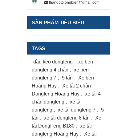
thangotolongbien@gmail.com
SẢN PHẨM TIÊU BIỂU
TAGS
đầu kéo dongfeng
xe ben
,
dongfeng 4 chân
xe ben
,
dongfeng 7
5 tấn
Xe ben
,
,
Hoàng Huy
Xe tải 2 chân
,
Dongfeng Hoàng Huy
xe tải 4
,
chân dongfeng
xe tải
,
dongfeng
xe tải dongfeng 7
5
,
,
tấn
xe tải dongfeng 8 tấn
Xe
,
,
tải DongFeng B180
xe tải
,
dongfeng Hoàng Huy
Xe tải
,