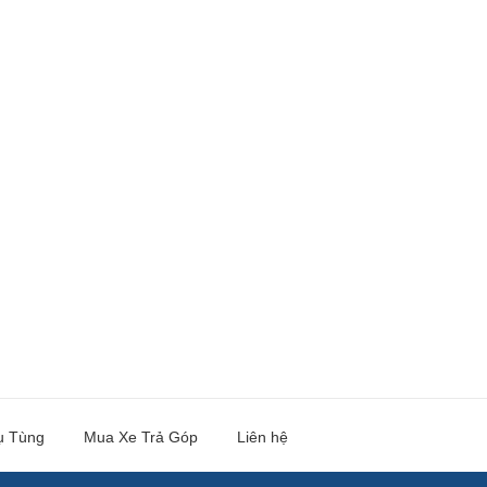
ụ Tùng
Mua Xe Trả Góp
Liên hệ