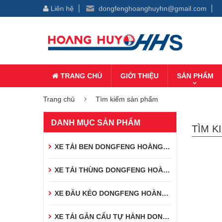
Liên hệ
dongfenghoanghuyhn@gmail.com
TRANG CHỦ
GIỚI THIỆU
SẢN PHẨM
Trang chủ
Tìm kiếm sản phẩm
DANH MỤC SẢN PHẨM
TÌM K
XE TẢI BEN DONGFENG HOÀNG HUY
XE TẢI THÙNG DONGFENG HOÀNG HUY
XE ĐẦU KÉO DONGFENG HOÀNG HUY
XE TẢI GẮN CẨU TỰ HÀNH DONGFENG