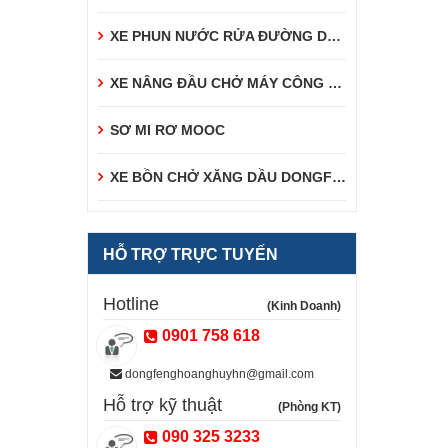
XE PHUN NƯỚC RỬA ĐƯỜNG DONGFENG
XE NÂNG ĐẦU CHỞ MÁY CÔNG TRÌNH DONGFENG
SƠ MI RƠ MOOC
XE BỒN CHỞ XĂNG DẦU DONGFENG
HỖ TRỢ TRỰC TUYẾN
Hotline
(Kinh Doanh)
0901 758 618
dongfenghoanghuyhn@gmail.com
Hỗ trợ kỹ thuật
(Phòng KT)
090 325 3233