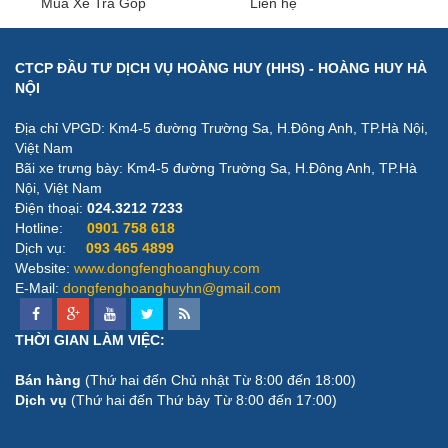
Mua Xe Trả Góp
Liên hệ
CTCP ĐẦU TƯ DỊCH VỤ HOÀNG HUY (HHS) - HOÀNG HUY HÀ
NỘI
Địa chỉ VPGD: Km4-5 đường Trường Sa, H.Đông Anh, TP.Hà Nội,
Việt Nam
Bãi xe trưng bày: ​Km4-5 đường Trường Sa, H.Đông Anh, TP.Hà
Nội, Việt Nam
Điện thoại:
024.3212 7233
Hotline:
0901 758 618
Dịch vụ:
093 465 4899
Website:
www.dongfenghoanghuy.com
E-Mail:
dongfenghoanghuyhn@gmail.com
THỜI GIAN LÀM VIỆC:
Bán hàng
(Thứ hai đến Chủ nhật Từ 8:00 đến 18:00)
Dịch vụ
(Thứ hai đến Thứ bảy Từ 8:00 đến 17:00)