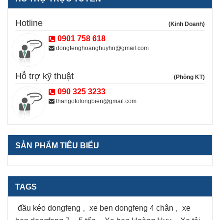
Hotline
(Kinh Doanh)
0901 758 618
dongfenghoanghuyhn@gmail.com
Hỗ trợ kỹ thuật
(Phòng KT)
090 325 3233
thangotolongbien@gmail.com
SẢN PHẨM TIÊU BIỂU
TAGS
đầu kéo dongfeng
xe ben dongfeng 4 chân
xe
,
,