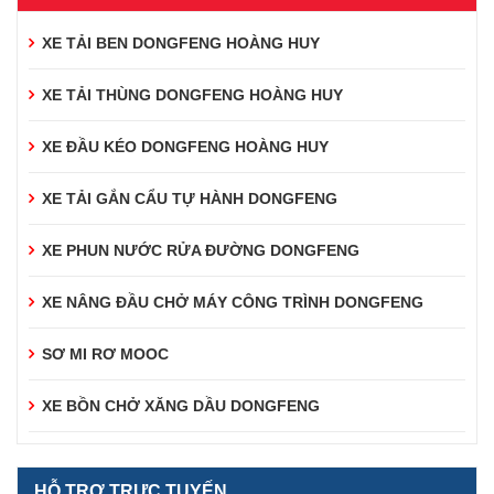
XE TẢI BEN DONGFENG HOÀNG HUY
XE TẢI THÙNG DONGFENG HOÀNG HUY
XE ĐẦU KÉO DONGFENG HOÀNG HUY
XE TẢI GẮN CẨU TỰ HÀNH DONGFENG
XE PHUN NƯỚC RỬA ĐƯỜNG DONGFENG
XE NÂNG ĐẦU CHỞ MÁY CÔNG TRÌNH DONGFENG
SƠ MI RƠ MOOC
XE BỒN CHỞ XĂNG DẦU DONGFENG
HỖ TRỢ TRỰC TUYẾN