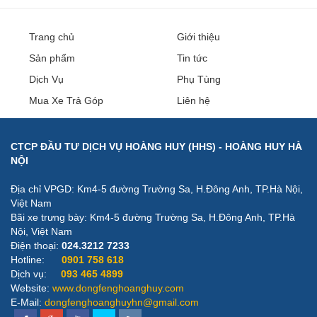
Trang chủ
Giới thiệu
Sản phẩm
Tin tức
Dịch Vụ
Phụ Tùng
Mua Xe Trả Góp
Liên hệ
CTCP ĐẦU TƯ DỊCH VỤ HOÀNG HUY (HHS) - HOÀNG HUY HÀ
NỘI
Địa chỉ VPGD: Km4-5 đường Trường Sa, H.Đông Anh, TP.Hà Nội,
Việt Nam
Bãi xe trưng bày: ​Km4-5 đường Trường Sa, H.Đông Anh, TP.Hà
Nội, Việt Nam
Điện thoại:
024.3212 7233
Hotline:
0901 758 618
Dịch vụ:
093 465 4899
Website:
www.dongfenghoanghuy.com
E-Mail:
dongfenghoanghuyhn@gmail.com