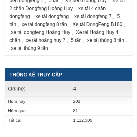
ben dongfeng 7
5 tấn
Xe ben Hoàng Huy
Xe tải
,
,
,
2 chân Dongfeng Hoàng Huy
xe tải 4 chân
,
dongfeng
xe tải dongfeng
xe tải dongfeng 7
5
,
,
,
tấn
xe tải dongfeng 8 tấn
Xe tải DongFeng B180
,
,
,
xe tải dongfeng Hoàng Huy
Xe tải Hoàng Huy 4
,
chân
xe tải hoàng huy 7
5 tấn
xe tải thùng 8 tấn
,
,
,
,
xe tải thùng 9 tấn
THỐNG KÊ TRUY CẬP
Online:
4
Hôm nay:
201
Hôm qua:
81
Tất cả:
1,112,309