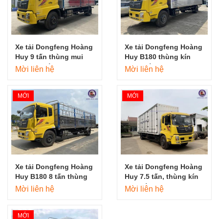
Xe tải Dongfeng Hoàng
Xe tải Dongfeng Hoàng
Huy 9 tấn thùng mui
Huy B180 thùng kín
bạt 7m5 đời 2023
7m85 đời 2023
Mời liên hệ
Mời liên hệ
MỚI
MỚI
Xe tải Dongfeng Hoàng
Xe tải Dongfeng Hoàng
Huy B180 8 tấn thùng
Huy 7.5 tấn, thùng kín
mui bạt 9m5
9m7 đời 2023
Mời liên hệ
Mời liên hệ
MỚI