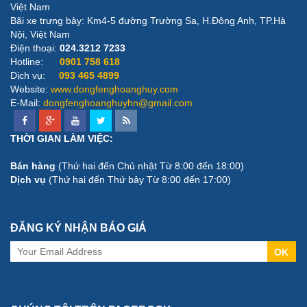
Việt Nam
Bãi xe trưng bày: ​Km4-5 đường Trường Sa, H.Đông Anh, TP.Hà
Nội, Việt Nam
Điện thoại:
024.3212 7233
Hotline:
0901 758 618
Dịch vụ:
093 465 4899
Website:
www.dongfenghoanghuy.com
E-Mail:
dongfenghoanghuyhn@gmail.com
THỜI GIAN LÀM VIỆC:
Bán hàng
(Thứ hai đến Chủ nhật Từ 8:00 đến 18:00)
Dịch vụ
(Thứ hai đến Thứ bảy Từ 8:00 đến 17:00)
ĐĂNG KÝ NHẬN BÁO GIÁ