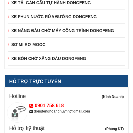
XE TẢI GẮN CẨU TỰ HÀNH DONGFENG
XE PHUN NƯỚC RỬA ĐƯỜNG DONGFENG
XE NÂNG ĐẦU CHỞ MÁY CÔNG TRÌNH DONGFENG
SƠ MI RƠ MOOC
XE BỒN CHỞ XĂNG DẦU DONGFENG
HỖ TRỢ TRỰC TUYẾN
Hotline
(Kinh Doanh)
0901 758 618
dongfenghoanghuyhn@gmail.com
Hỗ trợ kỹ thuật
(Phòng KT)