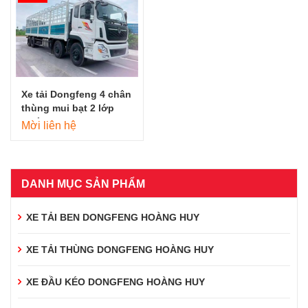
Xe tải Dongfeng 4 chân
thùng mui bạt 2 lớp
[Giá xe tải dongfeng 4
Mời liên hệ
chân 2023]
DANH MỤC SẢN PHẨM
XE TẢI BEN DONGFENG HOÀNG HUY
XE TẢI THÙNG DONGFENG HOÀNG HUY
XE ĐẦU KÉO DONGFENG HOÀNG HUY