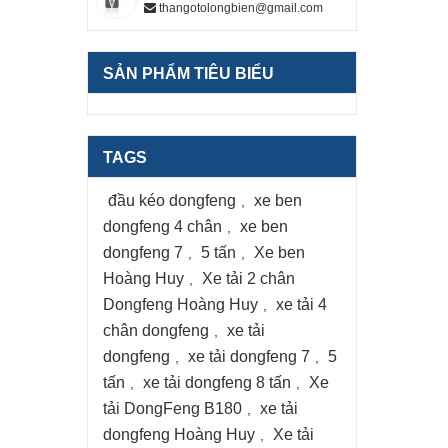
thangotolongbien@gmail.com
SẢN PHẨM TIÊU BIỂU
TAGS
đầu kéo dongfeng
xe ben
,
dongfeng 4 chân
xe ben
,
dongfeng 7
5 tấn
Xe ben
,
,
Hoàng Huy
Xe tải 2 chân
,
Dongfeng Hoàng Huy
xe tải 4
,
chân dongfeng
xe tải
,
dongfeng
xe tải dongfeng 7
5
,
,
tấn
xe tải dongfeng 8 tấn
Xe
,
,
tải DongFeng B180
xe tải
,
dongfeng Hoàng Huy
Xe tải
,