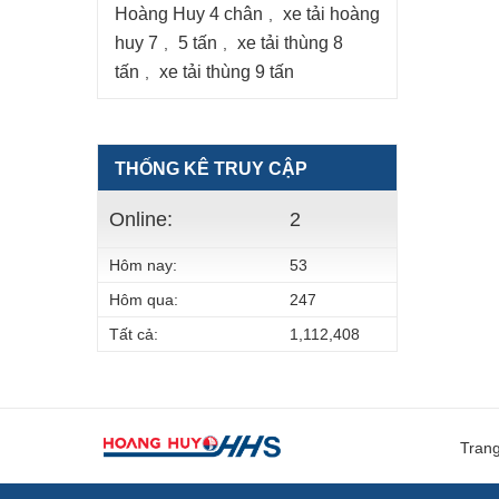
Hoàng Huy 4 chân
xe tải hoàng
,
huy 7
5 tấn
xe tải thùng 8
,
,
tấn
xe tải thùng 9 tấn
,
THỐNG KÊ TRUY CẬP
Online:
2
Hôm nay:
53
Hôm qua:
247
Tất cả:
1,112,408
Tran