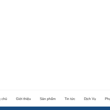
g chủ
Giới thiệu
Sản phẩm
Tin tức
Dịch Vụ
Ph