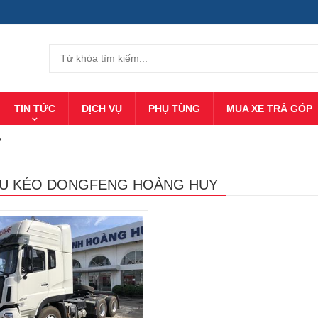
TIN TỨC
DỊCH VỤ
PHỤ TÙNG
MUA XE TRẢ GÓP
Y
ẦU KÉO DONGFENG HOÀNG HUY