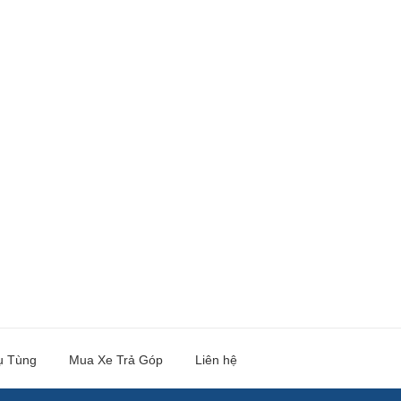
ụ Tùng
Mua Xe Trả Góp
Liên hệ