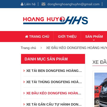
Liên hệ
dongfenghoanghuyhn@gmail.com
TRANG CHỦ
GIỚI THIỆU
SẢN PHẨM
Trang chủ
XE ĐẦU KÉO DONGFENG HOÀNG HU
DANH MỤC SẢN PHẨM
XE Đ
XE TẢI BEN DONGFENG HOÀNG HUY
XE TẢI THÙNG DONGFENG HOÀNG HUY
XE ĐẦU KÉO DONGFENG HOÀNG HUY
XE TẢI GẮN CẨU TỰ HÀNH DONGFENG