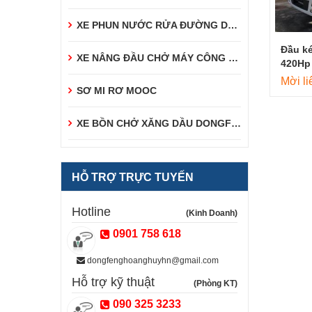
XE PHUN NƯỚC RỬA ĐƯỜNG DONGFENG
Đầu k
XE NÂNG ĐẦU CHỞ MÁY CÔNG TRÌNH DONGFENG
420Hp 
2023]
Mời li
SƠ MI RƠ MOOC
XE BỒN CHỞ XĂNG DẦU DONGFENG
HỖ TRỢ TRỰC TUYẾN
Hotline
(Kinh Doanh)
0901 758 618
dongfenghoanghuyhn@gmail.com
Hỗ trợ kỹ thuật
(Phòng KT)
090 325 3233