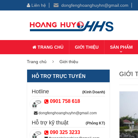
Liên hệ
dongfenghoanghuyhn@gmail.com
TRANG CHỦ
GIỚI THIỆU
SẢN PHẨM
Trang chủ
Giới thiệu
GIỚI 
HỖ TRỢ TRỰC TUYẾN
Hotline
(Kinh Doanh)
0901 758 618
dongfenghoanghuyhn@gmail.com
Hỗ trợ kỹ thuật
(Phòng KT)
090 325 3233