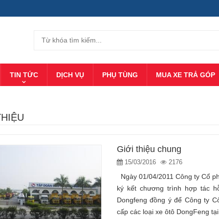
TIN TỨC
DỊCH VỤ
PHỤ TÙNG
MUA XE TRẢ GÓP
THIỆU
Giới thiệu chung
15/03/2016
2176
Ngày 01/04/2011 Công ty Cổ ph
ký kết chương trình hợp tác 
Dongfeng đồng ý để Công ty C
cấp các loại xe ôtô DongFeng tại t