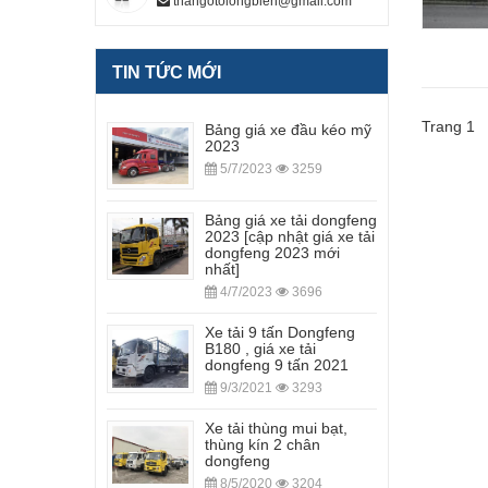
thangotolongbien@gmail.com
TIN TỨC MỚI
Trang 1 1
Bảng giá xe đầu kéo mỹ
2023
5/7/2023
3259
Bảng giá xe tải dongfeng
2023 [cập nhật giá xe tải
dongfeng 2023 mới
nhất]
4/7/2023
3696
Xe tải 9 tấn Dongfeng
B180 , giá xe tải
dongfeng 9 tấn 2021
9/3/2021
3293
Xe tải thùng mui bạt,
thùng kín 2 chân
dongfeng
8/5/2020
3204