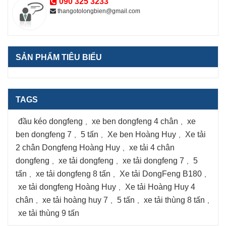
090 325 3233
thangotolongbien@gmail.com
SẢN PHẨM TIÊU BIỂU
TAGS
đầu kéo dongfeng
xe ben dongfeng 4 chân
xe
,
,
ben dongfeng 7
5 tấn
Xe ben Hoàng Huy
Xe tải
,
,
,
2 chân Dongfeng Hoàng Huy
xe tải 4 chân
,
dongfeng
xe tải dongfeng
xe tải dongfeng 7
5
,
,
,
tấn
xe tải dongfeng 8 tấn
Xe tải DongFeng B180
,
,
,
xe tải dongfeng Hoàng Huy
Xe tải Hoàng Huy 4
,
chân
xe tải hoàng huy 7
5 tấn
xe tải thùng 8 tấn
,
,
,
,
xe tải thùng 9 tấn