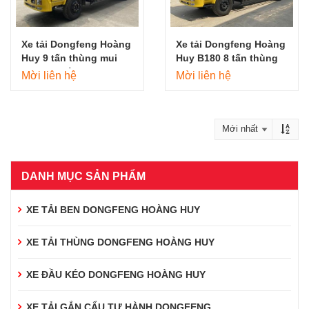
Xe tải Dongfeng Hoàng
Xe tải Dongfeng Hoàng
Huy 9 tấn thùng mui
Huy B180 8 tấn thùng
bạt 7m5 đời 2023
mui bạt 9m5
Mời liên hệ
Mời liên hệ
DANH MỤC SẢN PHẨM
XE TẢI BEN DONGFENG HOÀNG HUY
XE TẢI THÙNG DONGFENG HOÀNG HUY
XE ĐẦU KÉO DONGFENG HOÀNG HUY
XE TẢI GẮN CẨU TỰ HÀNH DONGFENG