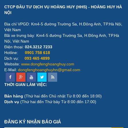
CTCP ĐẦU TƯ DỊCH VỤ HOÀNG HUY (HHS) - HOÀNG HUY HÀ
NỘI
Địa chỉ VPGD: Km4-5 đường Trường Sa, H.Đông Anh, TP.Hà Nội,
Việt Nam
Bãi xe trưng bày: ​Km4-5 đường Trường Sa, H.Đông Anh, TP.Hà
Nội, Việt Nam
Điện thoại:
024.3212 7233
Hotline:
0901 758 618
Dịch vụ:
093 465 4899
Website:
www.dongfenghoanghuy.com
E-Mail:
dongfenghoanghuyhn@gmail.com
THỜI GIAN LÀM VIỆC:
Bán hàng
(Thứ hai đến Chủ nhật Từ 8:00 đến 18:00)
Dịch vụ
(Thứ hai đến Thứ bảy Từ 8:00 đến 17:00)
ĐĂNG KÝ NHẬN BÁO GIÁ