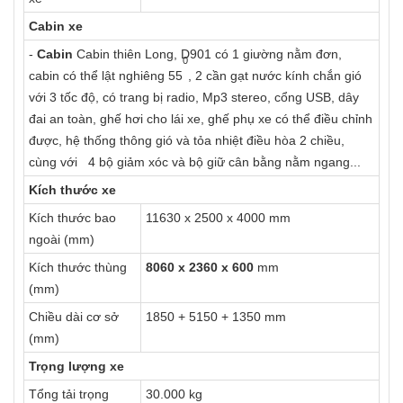
Cabin xe
-
Cabin
Cabin thiên Long, D901 có 1 giường nằm đơn,
0
cabin có thể lật nghiêng 55
, 2 cần gạt nước kính chắn gió
với 3 tốc độ, có trang bị radio, Mp3 stereo, cổng USB, dây
đai an toàn, ghế hơi cho lái xe, ghế phụ xe có thể điều chỉnh
được, hệ thống thông gió và tỏa nhiệt điều hòa 2 chiều,
cùng với 4 bộ giảm xóc và bộ giữ cân bằng nằm ngang...
Kích thước xe
Kích thước bao
11630 x 2500 x 4000 mm
ngoài (mm)
Kích thước thùng
8060 x 2360 x 600
mm
(mm)
Chiều dài cơ sở
1850 + 5150 + 1350 mm
(mm)
Trọng lượng xe
Tổng tải trọng
30.000 kg