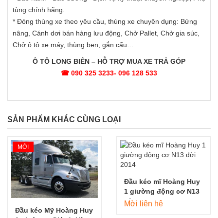
tùng chính hãng.
* Đóng thùng xe theo yêu cầu, thùng xe chuyên dụng: Bửng
nâng, Cánh dơi bán hàng lưu động, Chở Pallet, Chở gia súc,
Chở ô tô xe máy, thùng ben, gắn cẩu…
Ô TÔ LONG BIÊN – HỖ TRỢ MUA XE TRẢ GÓP
☎
090 325 3233- 096 128 533
SẢN PHẨM KHÁC CÙNG LOẠI
MỚI
Đầu kéo mĩ Hoàng Huy
1 giường động cơ N13
đời 2014
Mời liên hệ
Đầu kéo Mỹ Hoàng Huy