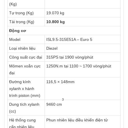
(Kg)
Tự trọng (Kg)
19.070 kg
Tải trọng (Kg)
10.800 kg
Động cơ
Model
ISL9.5-315E51A – Euro 5
Loại nhiên liệu
Diezel
Công suất cực đại
315PS tại 1900 vòng/phút
Mômen xoắn cực
1250N.m tại 1100 ~ 1700 vòng/phút
đại
Đường kính
116,5 × 148mm
xylanh x hành
trình piston (mm)
3
Dung tích xylanh
9460 cm
(cc)
Hệ thống cung
Phun nhiên liệu điều khiển điện tử
cấp nhiên liệu