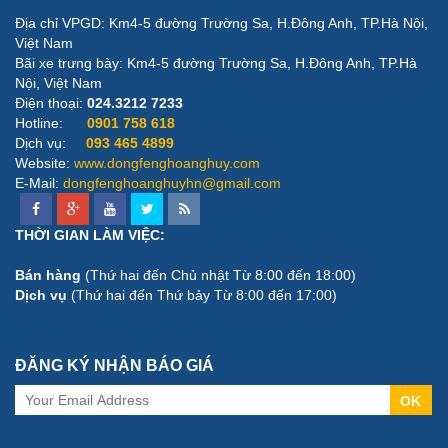
Địa chỉ VPGD: Km4-5 đường Trường Sa, H.Đông Anh, TP.Hà Nội,
Việt Nam
Bãi xe trưng bày: ​Km4-5 đường Trường Sa, H.Đông Anh, TP.Hà
Nội, Việt Nam
Điện thoại:
024.3212 7233
Hotline:
0901 758 618
Dịch vụ:
093 465 4899
Website:
www.dongfenghoanghuy.com
E-Mail:
dongfenghoanghuyhn@gmail.com
THỜI GIAN LÀM VIỆC:
Bán hàng
(Thứ hai đến Chủ nhật Từ 8:00 đến 18:00)
Dịch vụ
(Thứ hai đến Thứ bảy Từ 8:00 đến 17:00)
ĐĂNG KÝ NHẬN BÁO GIÁ