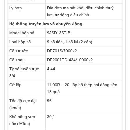
Ly hợp
Đĩa đơn ma sát khô, điều chỉnh thuỷ
lực, tự động điều chỉnh
Hệ thống truyền lực và chuyển động
Model hộp số
9JSD135T-B
Loại hộp số
9 số tiến, 1 số lùi (2 cấp)
Cầu trước
DF701S/7000x2
Cầu sau
DF2001TD-434/10000x2
Tỷ số tuyền trục
4.44
3/4
Cỡ lốp
11.00R – 20, lốp bố thép hai đồng tiền
13 quả
Tốc độ cực đại
96
(km/h)
Khả năng vượt
30,1
dốc (%Tan)