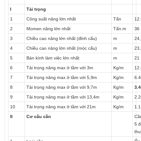
I
Tải trọng
1
Công suất nâng lớn nhất
Tấn
12
2
Momen nâng lớn nhất
Tấn.m
36
3
Chiều cao nâng lớn nhất (đỉnh cẩu)
m
24,
4
Chiều cao nâng lớn nhất (móc cẩu)
m
23,
5
Bán kính làm việc lớn nhất
m
21
6
Tải trọng nâng max ở tầm với 3m
Kg/m
12.
7
Tải trọng nâng max ở tầm với 5,9m
Kg/m
6.4
8
Tải trọng nâng max ở tầm với 9,7m
Kg/m
3.4
9
Tải trọng nâng max ở tầm với 13,4m
Kg/m
2.2
10
Tải trọng nâng max ở tầm với 21m
Kg/m
1.1
II
Cơ cấu cần
Cần
5 đ
thu