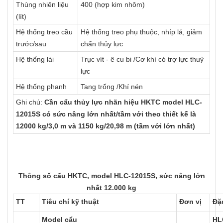
Thùng nhiên liệu
400 (hợp kim nhôm)
(lít)
Hệ thống treo cầu
Hệ thống treo phụ thuộc, nhíp lá, giảm
trước/sau
chấn thủy lực
Hệ thống lái
Trục vít - ê cu bi /Cơ khí có trợ lực thuỷ
lực
Hệ thống phanh
Tang trống /Khí nén
Ghi chú:
Cần cẩu thủy lực nhãn hiệu HKTC model HLC-
12015S có sức nâng lớn nhất/tầm với theo thiết kế là
12000 kg/3,0 m và 1150 kg/20,98 m (tầm với lớn nhất)
Thông số cẩu
HKTC, model HLC-12015S
, sức nâng lớn
nhất 12.000 kg
TT
Tiêu chí kỹ thuật
Đơn vị
Đặc
Model cẩu
HL