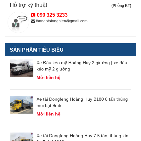
Hỗ trợ kỹ thuật
(Phòng KT)
090 325 3233
thangotolongbien@gmail.com
SẢN PHẨM TIÊU BIỂU
ui
Xe Đầu kéo mỹ Hoàng Huy 2 giường | xe đầu
kéo mỹ 2 giường
Mời liên hệ
ín
Xe tải Dongfeng Hoàng Huy B180 8 tấn thùng
mui bạt 9m5
Mời liên hệ
Xe tải Dongfeng Hoàng Huy 7.5 tấn, thùng kín