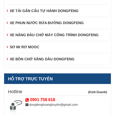
XE TẢI GẮN CẨU TỰ HÀNH DONGFENG
XE PHUN NƯỚC RỬA ĐƯỜNG DONGFENG
XE NÂNG ĐẦU CHỞ MÁY CÔNG TRÌNH DONGFENG
SƠ MI RƠ MOOC
XE BỒN CHỞ XĂNG DẦU DONGFENG
HỖ TRỢ TRỰC TUYẾN
Hotline
(Kinh Doanh)
0901 758 618
dongfenghoanghuyhn@gmail.com