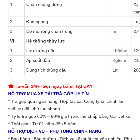
1
Chân chống đứng
Xy 
van
2
Đòn ngang
Loạ
3
Độ mở rộng chân trống
m
2,4
VI
Hệ thống thủy lực
1
Lưu lượng dầu
Lít/phút
12
2
2
Áp suất dầu
Kgf/cm
21
3
Dung tích thùng dầu
Lít
20
☎ T
ư vấn 24/7 -Gọi ngay bấm: TẠI ĐÂY
HỖ TRỢ MUA XE TẢI TRẢ GÓP UY TÍN
* Trả góp qua ngân hàng, Hợp tác xã, Công ty tài chính lãi
suất ưu đãi, thủ tục nhanh.
* Tỷ lệ trả góp 60% – 80% giá trị xe, thế chấp bằng Cà- vẹt xe
* Thời gian: Từ 01 năm đến 5 năm.
HỖ TRỢ DỊCH VỤ – PHỤ TÙNG CHÍNH HÃNG
* Bảo hành –Bảo dưỡng –Dịch vụ kỹ thuật chuyên nghiệp, Phụ