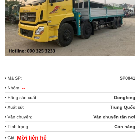
• Mã SP:
SP0041
• Nhóm:
--
• Hãng sản xuất:
Dongfeng
• Xuất sứ:
Trung Quốc
• Vận chuyển:
Vận chuyển tận nơi
• Tình trạng:
Còn hàng
Mời liên hệ
• Giá: