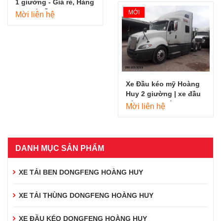
1 giường - Giá rẻ, Hàng
đẹp có sẵn
MỚI
Mời liên hệ
Xe Đầu kéo mỹ Hoàng
Huy 2 giường | xe đầu
kéo mỹ 2 giường
Mời liên hệ
DANH MỤC SẢN PHẨM
XE TẢI BEN DONGFENG HOÀNG HUY
XE TẢI THÙNG DONGFENG HOÀNG HUY
XE ĐẦU KÉO DONGFENG HOÀNG HUY