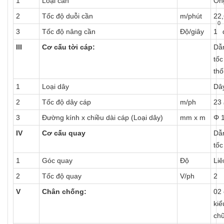
1
Loại cần
Ốn
2
Tốc độ duỗi cần
m/phút
22
0
3
Tốc độ nâng cần
Độ/giây
1
III
Cơ cấu tời cáp:
Dẫn
tốc
thố
1
Loại dây
Dâ
2
Tốc độ dây cáp
m/ph
23
3
Đường kính x chiều dài cáp (Loại dây)
mm x m
Φ 
IV
Cơ cấu quay
Dẫn
tốc
1
Góc quay
Độ
Liê
2
Tốc độ quay
V/ph
2
V
Chân chống:
02 
kiể
chữ